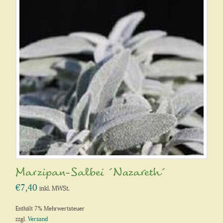
Marzipan-Salbei ´Nazareth´
€
7,40
inkl. MWSt.
Enthält 7% Mehrwertsteuer
zzgl.
Versand