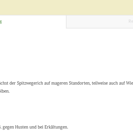
g
Re
chst der Spitzwegerich auf mageren Standorten, teilweise auch auf Wi
olben.
B. gegen Husten und bei Erkältungen.