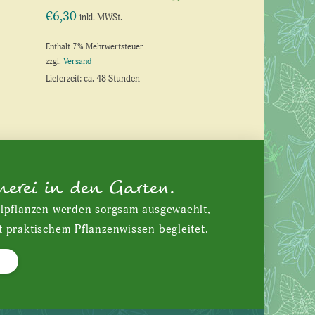
€
6,30
inkl. MWSt.
Enthält 7% Mehrwertsteuer
zzgl.
Versand
Lieferzeit: ca. 48 Stunden
nerei in den Garten.
ilpflanzen werden sorgsam ausgewaehlt,
t praktischem Pflanzenwissen begleitet.