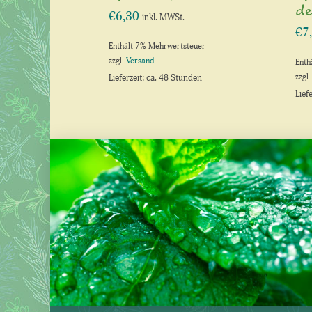
de
€
6,30
inkl. MWSt.
€
7
Enthält 7% Mehrwertsteuer
zzgl.
Versand
Enth
zzgl
Lieferzeit: ca. 48 Stunden
Lief