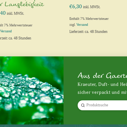
r Langlebigkeit
€
6,30
inkl. MWSt.
,40
inkl. MWSt.
Enthält 7% Mehrwertsteuer
zzgl.
Versand
ält 7% Mehrwertsteuer
.
Versand
Lieferzeit: ca. 48 Stunden
erzeit: ca. 48 Stunden
Aus der Gaert
Kraeuter, Duft- und He
sicher verpackt und mi
Submit
Search