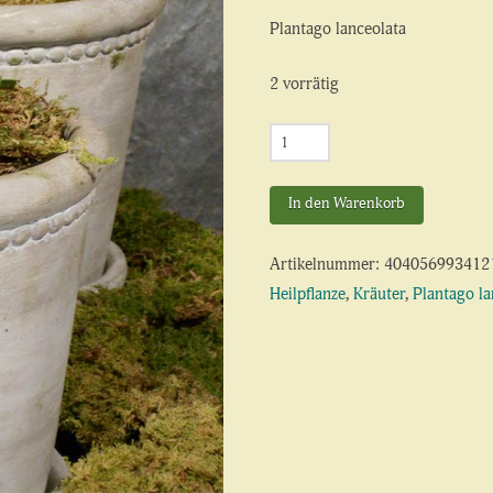
Plantago lanceolata
2 vorrätig
Spitzwegerich
Menge
In den Warenkorb
Artikelnummer:
404056993412
Heilpflanze
,
Kräuter
,
Plantago la