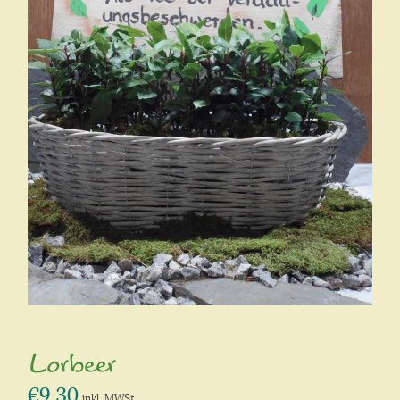
Lorbeer
€
9,30
inkl. MWSt.