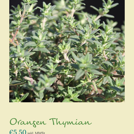
Orangen Thymian
€
5,50
inkl. MWSt.