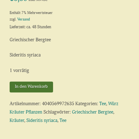
Enthält 7% Mehrwertsteuer
zzgl.
Versand
Lieferzeit: ca. 48 Stunden
Griechischer Bergtee
Sideritis syriaca
1 vorrätig
Griechischer
In den Warenkorb
Bergtee
Menge
Artikelnummer:
4040569972635
Kategorien:
Tee
,
Würz
Kräuter Pflanzen
Schlagwörter:
Griechischer Bergtee
,
Kräuter
,
Sideritis syriaca
,
Tee