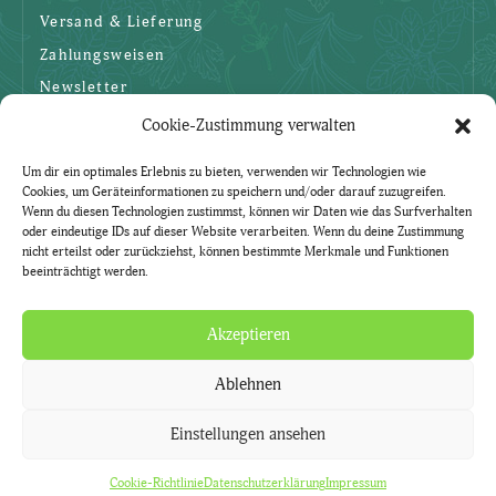
Versand & Lieferung
Zahlungsweisen
Newsletter
Cookie-Zustimmung verwalten
SICHERHEIT
Um dir ein optimales Erlebnis zu bieten, verwenden wir Technologien wie
Cookies, um Geräteinformationen zu speichern und/oder darauf zuzugreifen.
AGBs
Wenn du diesen Technologien zustimmst, können wir Daten wie das Surfverhalten
oder eindeutige IDs auf dieser Website verarbeiten. Wenn du deine Zustimmung
Datenschutzerklärung
nicht erteilst oder zurückziehst, können bestimmte Merkmale und Funktionen
beeinträchtigt werden.
Widerruf
Impressum
Akzeptieren
Ablehnen
Natürlich. Mit Kräutern.
Kräuter-Lädle ist ein Service der Gärtnerei Currle.
Einstellungen ansehen
Cookie-Richtlinie
Vertrag widerrufen
Cookie-Richtlinie
Datenschutzerklärung
Impressum