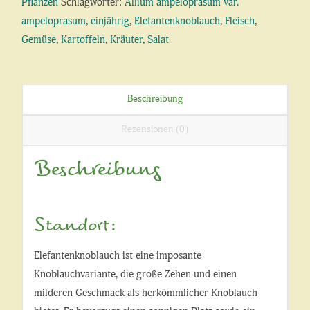
Pflanzen
Schlagwörter:
Allium ampeloprasum var.
ampeloprasum
,
einjährig
,
Elefantenknoblauch
,
Fleisch
,
Gemüse
,
Kartoffeln
,
Kräuter
,
Salat
Beschreibung
Rezensionen (0)
Beschreibung
Standort:
Elefantenknoblauch ist eine imposante
Knoblauchvariante, die große Zehen und einen
milderen Geschmack als herkömmlicher Knoblauch