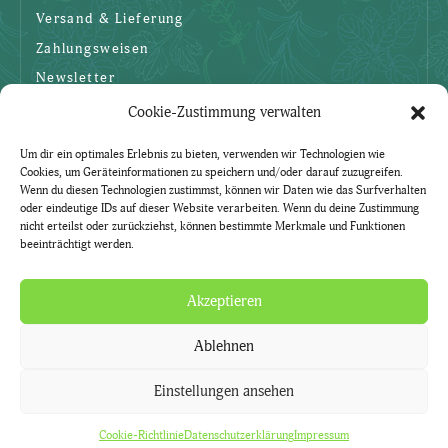
Versand & Lieferung
Zahlungsweisen
Newsletter
Cookie-Zustimmung verwalten
SICHERHEIT
Um dir ein optimales Erlebnis zu bieten, verwenden wir Technologien wie
Cookies, um Geräteinformationen zu speichern und/oder darauf zuzugreifen.
AGBs
Wenn du diesen Technologien zustimmst, können wir Daten wie das Surfverhalten
oder eindeutige IDs auf dieser Website verarbeiten. Wenn du deine Zustimmung
Datenschutzerklärung
nicht erteilst oder zurückziehst, können bestimmte Merkmale und Funktionen
beeinträchtigt werden.
Widerruf
Impressum
Akzeptieren
Ablehnen
Natürlich. Mit Kräutern.
Kräuter-Lädle ist ein Service der Gärtnerei Currle.
Einstellungen ansehen
Cookie-Richtlinie
Vertrag widerrufen
Cookie-Richtlinie
Datenschutzerklärung
Impressum