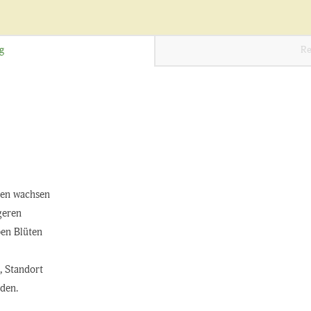
g
Re
zen wachsen
geren
ben Blüten
:
, Standort
oden.