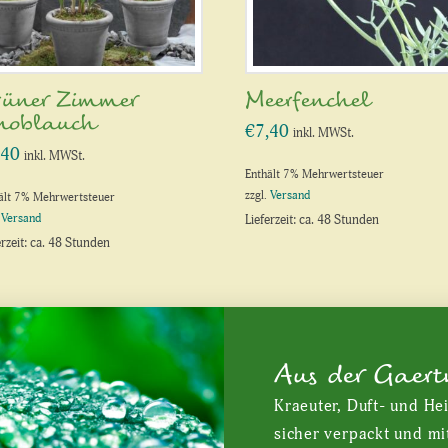
rüner Zimmer
Meerfenchel
noblauch
€
7,40
inkl. MWSt.
,40
inkl. MWSt.
Enthält 7% Mehrwertsteuer
zzgl.
Versand
ält 7% Mehrwertsteuer
.
Versand
Lieferzeit: ca. 48 Stunden
erzeit: ca. 48 Stunden
Aus der Gaert
Kraeuter, Duft- und He
sicher verpackt und mi