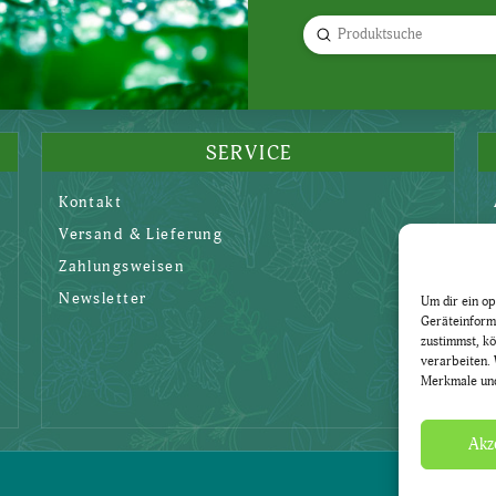
Submit
Search
SERVICE
Kontakt
Versand & Lieferung
Zahlungsweisen
Newsletter
Um dir ein op
Geräteinform
zustimmst, kö
verarbeiten. 
Merkmale und
Akz