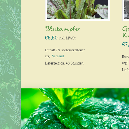
Blutampfer
G
K
€
5,50
inkl. MWSt.
€
7
Enthält 7% Mehrwertsteuer
zzgl.
Versand
Enth
zzgl
Lieferzeit: ca. 48 Stunden
Lief