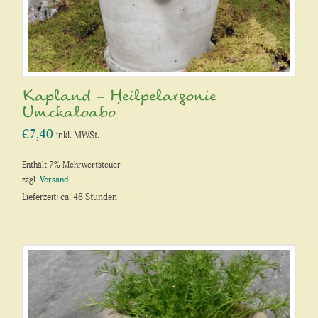
Kapland – Heilpelargonie
́Umckaloabo ́
€
7,40
inkl. MWSt.
Enthält 7% Mehrwertsteuer
zzgl.
Versand
Lieferzeit: ca. 48 Stunden