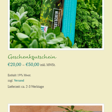
Geschenkgutschein
€
20,00
€
50,00
Preisspanne:
–
inkl. MWSt.
€20,00
bis
€50,00
Enthält 19% Mwst.
zzgl.
Versand
Lieferzeit: ca. 2-3 Werktage
Dieses
Produkt
weist