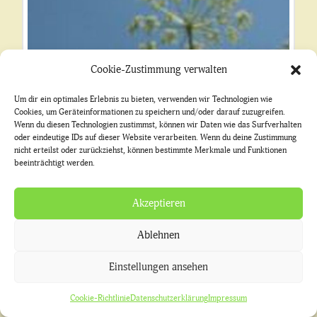
Cookie-Zustimmung verwalten
Um dir ein optimales Erlebnis zu bieten, verwenden wir Technologien wie
Cookies, um Geräteinformationen zu speichern und/oder darauf zuzugreifen.
Wenn du diesen Technologien zustimmst, können wir Daten wie das Surfverhalten
oder eindeutige IDs auf dieser Website verarbeiten. Wenn du deine Zustimmung
nicht erteilst oder zurückziehst, können bestimmte Merkmale und Funktionen
beeinträchtigt werden.
Akzeptieren
Angelika, Engelwurz
Ablehnen
€
7,40
inkl. MWSt.
Einstellungen ansehen
Enthält 7% Mehrwertsteuer
Cookie-Richtlinie
Datenschutzerklärung
Impressum
zzgl.
Versand