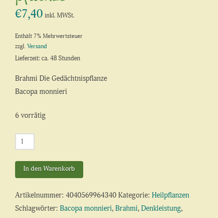
€
7,40
inkl. MWSt.
Enthält 7% Mehrwertsteuer
zzgl.
Versand
Lieferzeit: ca. 48 Stunden
Brahmi Die Gedächtnispflanze
Bacopa monnieri
6 vorrätig
Brahmi
Die
Gedächtnis-
In den Warenkorb
pflanze
Menge
Artikelnummer:
4040569964340
Kategorie:
Heilpflanzen
Schlagwörter:
Bacopa monnieri
,
Brahmi
,
Denkleistung
,