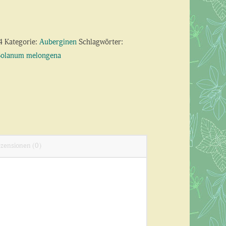
4
Kategorie:
Auberginen
Schlagwörter:
Solanum melongena
zensionen (0)