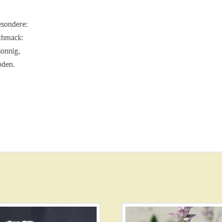
esondere:
schmack:
sonnig,
oden.