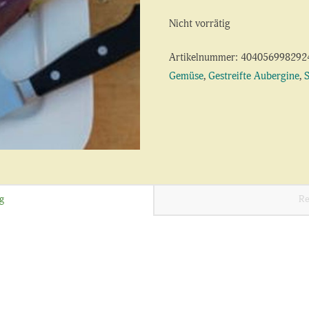
Nicht vorrätig
Artikelnummer:
404056998292
Gemüse
,
Gestreifte Aubergine
,
g
Re