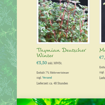
Thymian Deutscher
Me
Winter
€
7
€
5,50
inkl. MWSt.
Enth
zzgl
Enthält 7% Mehrwertsteuer
zzgl.
Versand
Lief
Lieferzeit: ca. 48 Stunden