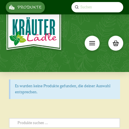
Submit
PRODUKTE
Search
Es wurden keine Produkte gefunden, die deiner Auswahl
entsprechen.
Suchen
nach: