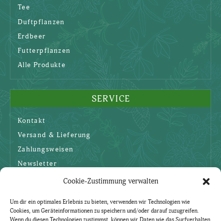
Tee
Duftpflanzen
Erdbeer
Futterpflanzen
Alle Produkte
SERVICE
Kontakt
Versand & Lieferung
Zahlungsweisen
Newsletter
Cookie-Zustimmung verwalten
SICHERHEIT
Um dir ein optimales Erlebnis zu bieten, verwenden wir Technologien wie
Cookies, um Geräteinformationen zu speichern und/oder darauf zuzugreifen.
AGBs
Wenn du diesen Technologien zustimmst, können wir Daten wie das Surfverhalten