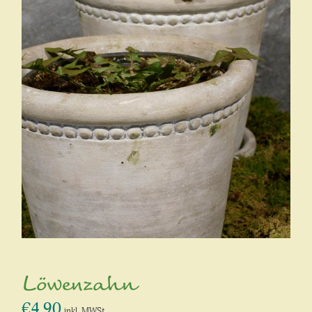
Löwenzahn
€
4,90
inkl. MWSt.