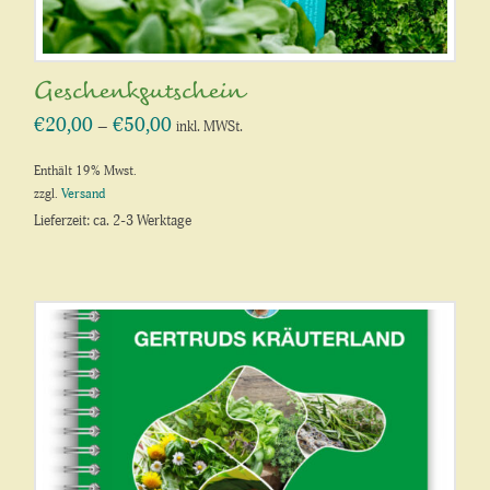
Geschenkgutschein
€
20,00
€
50,00
Preisspanne:
–
inkl. MWSt.
€20,00
bis
€50,00
Enthält 19% Mwst.
zzgl.
Versand
Lieferzeit: ca. 2-3 Werktage
Dieses
Produkt
weist
mehrere
Varianten
auf.
Die
Optionen