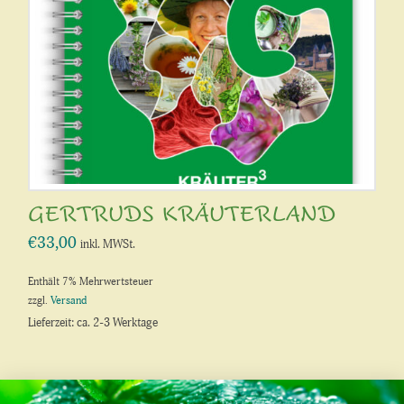
können
auf
der
Produktseite
gewählt
werden
GERTRUDS KRÄUTERLAND
€
33,00
inkl. MWSt.
Enthält 7% Mehrwertsteuer
zzgl.
Versand
Lieferzeit: ca. 2-3 Werktage