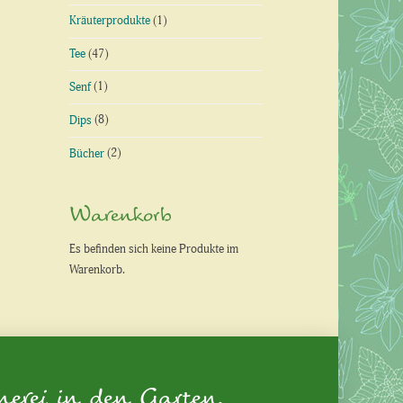
Kräuterprodukte
(1)
Tee
(47)
Senf
(1)
Dips
(8)
Bücher
(2)
Warenkorb
Es befinden sich keine Produkte im
Warenkorb.
nerei in den Garten.