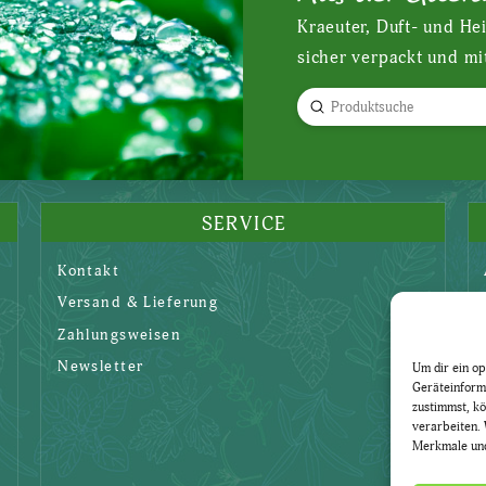
Kraeuter, Duft- und He
sicher verpackt und mi
Submit
Search
SERVICE
Kontakt
Versand & Lieferung
Zahlungsweisen
Newsletter
Um dir ein op
Geräteinform
zustimmst, kö
verarbeiten. 
Merkmale und