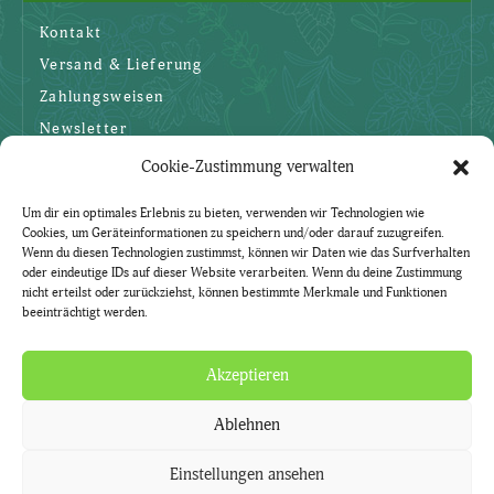
Kontakt
Versand & Lieferung
Zahlungsweisen
Newsletter
Cookie-Zustimmung verwalten
SICHERHEIT
Um dir ein optimales Erlebnis zu bieten, verwenden wir Technologien wie
Cookies, um Geräteinformationen zu speichern und/oder darauf zuzugreifen.
AGBs
Wenn du diesen Technologien zustimmst, können wir Daten wie das Surfverhalten
oder eindeutige IDs auf dieser Website verarbeiten. Wenn du deine Zustimmung
Datenschutzerklärung
nicht erteilst oder zurückziehst, können bestimmte Merkmale und Funktionen
beeinträchtigt werden.
Widerruf
Impressum
Akzeptieren
Ablehnen
Natürlich. Mit Kräutern.
Kräuter-Lädle ist ein Service der Gärtnerei Currle.
Einstellungen ansehen