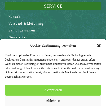
SERVICE
Kontakt
Versand & Lieferung
Zahlungsweisen
Newsletter
Cookie-Zustimmung verwalten
SICHERHEIT
Um dir ein optimales Erlebnis zu bieten, verwenden wir Technologien wie
Cookies, um Geräteinformationen zu speichern und/oder darauf zuzugreifen.
AGBs
Wenn du diesen Technologien zustimmst, können wir Daten wie das Surfverhalten
oder eindeutige IDs auf dieser Website verarbeiten. Wenn du deine Zustimmung
Datenschutzerklärung
nicht erteilst oder zurückziehst, können bestimmte Merkmale und Funktionen
beeinträchtigt werden.
Widerruf
Impressum
Akzeptieren
Ablehnen
Natürlich. Mit Kräutern.