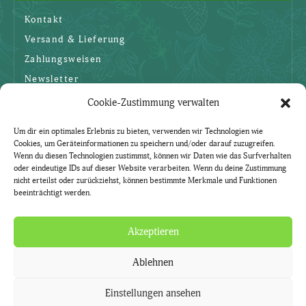
Kontakt
Versand & Lieferung
Zahlungsweisen
Newsletter
Cookie-Zustimmung verwalten
SICHERHEIT
Um dir ein optimales Erlebnis zu bieten, verwenden wir Technologien wie
Cookies, um Geräteinformationen zu speichern und/oder darauf zuzugreifen.
AGBs
Wenn du diesen Technologien zustimmst, können wir Daten wie das Surfverhalten
oder eindeutige IDs auf dieser Website verarbeiten. Wenn du deine Zustimmung
Datenschutzerklärung
nicht erteilst oder zurückziehst, können bestimmte Merkmale und Funktionen
beeinträchtigt werden.
Widerruf
Impressum
Akzeptieren
Ablehnen
Natürlich. Mit Kräutern.
Kräuter-Lädle ist ein Service der Gärtnerei Currle.
Einstellungen ansehen