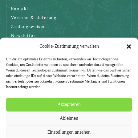
Kontakt
Versand & Lieferung
Zahlungsweisen
Newsletter
Cookie-Zustimmung verwalten
SICHERHEIT
Um dir ein optimales Erlebnis zu bieten, verwenden wir Technologien wie
Cookies, um Geräteinformationen zu speichern und/oder darauf zuzugreifen.
AGBs
Wenn du diesen Technologien zustimmst, können wir Daten wie das Surfverhalten
oder eindeutige IDs auf dieser Website verarbeiten. Wenn du deine Zustimmung
Datenschutzerklärung
nicht erteilst oder zurückziehst, können bestimmte Merkmale und Funktionen
beeinträchtigt werden.
Widerruf
Impressum
Akzeptieren
Ablehnen
Natürlich. Mit Kräutern.
Kräuter-Lädle ist ein Service der Gärtnerei Currle.
Einstellungen ansehen