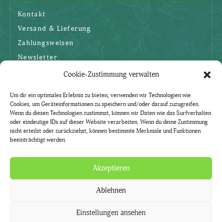
Kontakt
Versand & Lieferung
Zahlungsweisen
Newsletter
Cookie-Zustimmung verwalten
SICHERHEIT
Um dir ein optimales Erlebnis zu bieten, verwenden wir Technologien wie
Cookies, um Geräteinformationen zu speichern und/oder darauf zuzugreifen.
AGBs
Wenn du diesen Technologien zustimmst, können wir Daten wie das Surfverhalten
oder eindeutige IDs auf dieser Website verarbeiten. Wenn du deine Zustimmung
Datenschutzerklärung
nicht erteilst oder zurückziehst, können bestimmte Merkmale und Funktionen
beeinträchtigt werden.
Widerruf
Impressum
Akzeptieren
Ablehnen
Natürlich. Mit Kräutern.
Kräuter-Lädle ist ein Service der Gärtnerei Currle.
Einstellungen ansehen