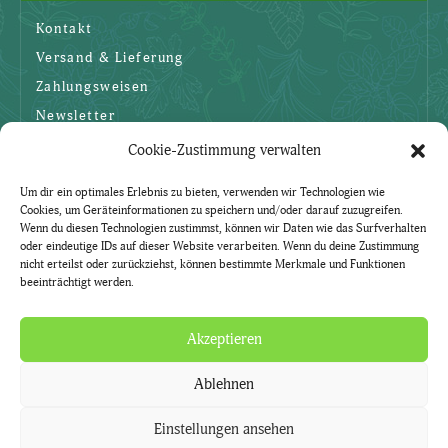
Kontakt
Versand & Lieferung
Zahlungsweisen
Newsletter
Cookie-Zustimmung verwalten
SICHERHEIT
Um dir ein optimales Erlebnis zu bieten, verwenden wir Technologien wie
Cookies, um Geräteinformationen zu speichern und/oder darauf zuzugreifen.
AGBs
Wenn du diesen Technologien zustimmst, können wir Daten wie das Surfverhalten
oder eindeutige IDs auf dieser Website verarbeiten. Wenn du deine Zustimmung
Datenschutzerklärung
nicht erteilst oder zurückziehst, können bestimmte Merkmale und Funktionen
beeinträchtigt werden.
Widerruf
Impressum
Akzeptieren
Ablehnen
Natürlich. Mit Kräutern.
Kräuter-Lädle ist ein Service der Gärtnerei Currle.
Einstellungen ansehen