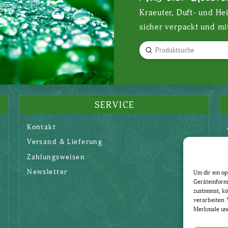
Kraeuter, Duft- und He
sicher verpackt und mi
Submit
Search
SERVICE
Kontakt
Versand & Lieferung
Zahlungsweisen
Newsletter
Um dir ein op
Geräteinform
zustimmst, kö
verarbeiten. 
Merkmale und