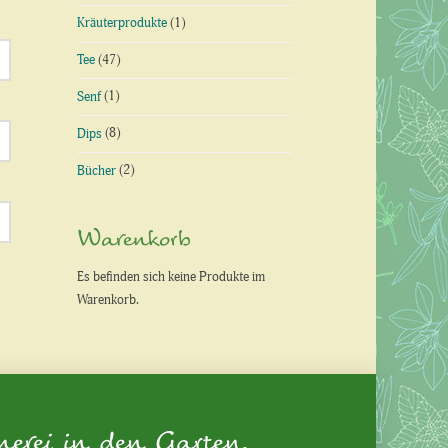
Kräuterprodukte
(1)
Tee
(47)
Senf
(1)
Dips
(8)
Bücher
(2)
Warenkorb
Es befinden sich keine Produkte im
Warenkorb.
nerei in den Garten.