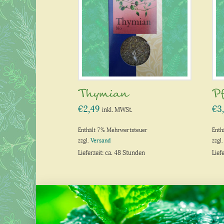
Thymian
Pf
€
2,49
€
3
inkl. MWSt.
Enthält 7% Mehrwertsteuer
Enth
zzgl.
Versand
zzgl
Lieferzeit: ca. 48 Stunden
Lief