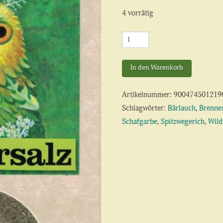
4 vorrätig
Wild
Kräutersalz
Menge
In den Warenkorb
Artikelnummer:
900474501219
Schlagwörter:
Bärlauch
,
Brennes
Schafgarbe
,
Spitzwegerich
,
Wild