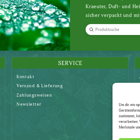
Kraeuter, Duft- und He
sicher verpackt und mi
Submit
Search
SERVICE
Kontakt
Versand & Lieferung
Zahlungsweisen
Newsletter
Um dir ein op
Geräteinform
zustimmst, kö
verarbeiten. 
Merkmale und