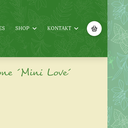
ES
SHOP
KONTAKT
ne ´Mini Love´