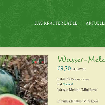
DAS KRÄUTER LÄDLE
AKTUELL
Wasser-Melo
€
9,70
inkl. MWSt.
Enthält 7% Mehrwertsteuer
zzgl.
Versand
Wasser-Melone ´Mini Love´
Citrullus lanatus ´Mini Love´