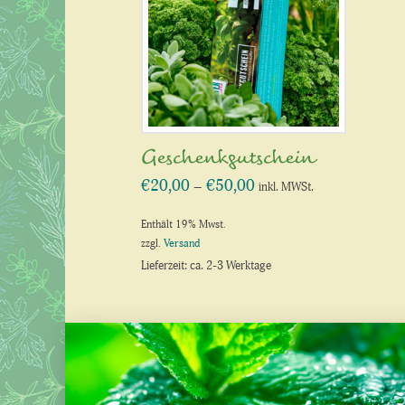
Geschenkgutschein
€
20,00
€
50,00
Preisspanne:
–
inkl. MWSt.
€20,00
bis
€50,00
Enthält 19% Mwst.
zzgl.
Versand
Lieferzeit: ca. 2-3 Werktage
Dieses
Produkt
weist
mehrere
Varianten