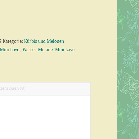
2
Kategorie:
Kürbis und Melonen
´Mini Love´
,
Wasser-Melone ´Mini Love´
zensionen (0)