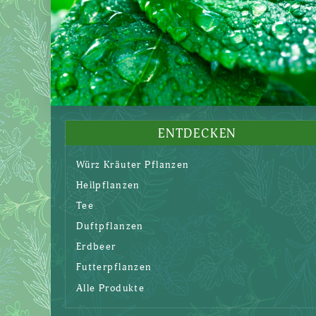
auf.
Die
Optionen
können
auf
der
Produktseite
ENTDECKEN
gewählt
Würz Kräuter Pflanzen
werden
Heilpflanzen
Tee
Duftpflanzen
Erdbeer
Futterpflanzen
Alle Produkte