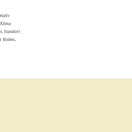
elativ
 Klima
en, Standort
er Boden,