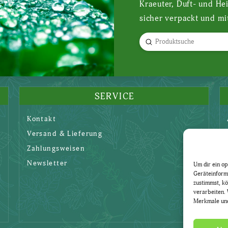
Kraeuter, Duft- und He
sicher verpackt und mi
Submit
Search
SERVICE
Kontakt
Versand & Lieferung
Zahlungsweisen
Newsletter
Um dir ein op
Geräteinform
zustimmst, kö
verarbeiten. 
Merkmale und