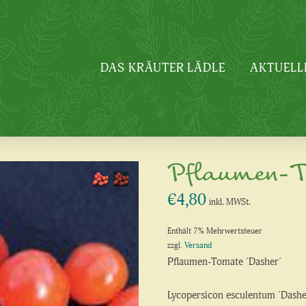
DAS KRÄUTER LÄDLE
AKTUELL
Pflaumen-T
€
4,80
inkl. MWSt.
Enthält 7% Mehrwertsteuer
zzgl.
Versand
Pflaumen-Tomate ´Dasher´
Lycopersicon esculentum ´Dashe