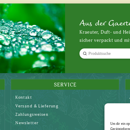
Aus der Gaert
Kraeuter, Duft- und He
sicher verpackt und mi
Submit
Search
SERVICE
Kontakt
Versand & Lieferung
Zahlungsweisen
Newsletter
Um dir ein op
Geräteinform