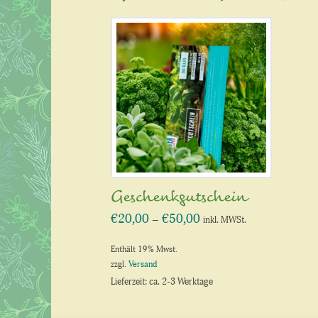
Geschenkgutschein
€
20,00
€
50,00
Preisspanne:
–
inkl. MWSt.
€20,00
bis
€50,00
Enthält 19% Mwst.
zzgl.
Versand
Lieferzeit: ca. 2-3 Werktage
Dieses