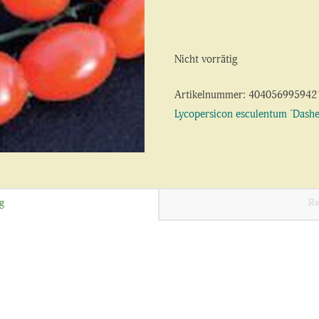
Nicht vorrätig
Artikelnummer:
404056995942
Lycopersicon esculentum ´Dashe
g
Re