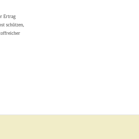
r Ertrag
ost schützen,
toffreicher