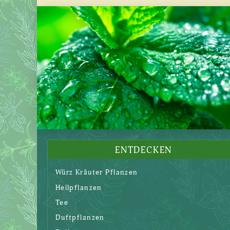
Produkt
weist
mehrere
Varianten
auf.
Die
Optionen
können
auf
der
Produktseite
ENTDECKEN
gewählt
Würz Kräuter Pflanzen
werden
Heilpflanzen
Tee
Duftpflanzen