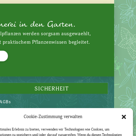
nerei in den Garten.
ilpflanzen werden sorgsam ausgewaehlt,
t praktischem Pflanzenwissen begleitet.
SICHERHEIT
AGBs
Datenschutzerklärung
Cookie-Zustimmung verwalten
Widerruf
Impressum
timales Erlebnis zu bieten, verwenden wir Technologien wie Cookies, um
ationen zu speichern und/oder darauf zuzugreifen. Wenn du diesen Technologien