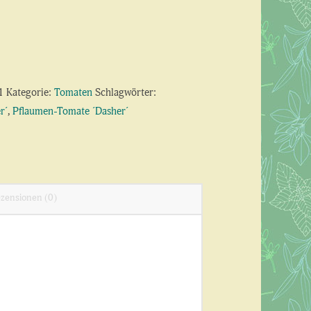
1
Kategorie:
Tomaten
Schlagwörter:
r´
,
Pflaumen-Tomate ´Dasher´
zensionen (0)