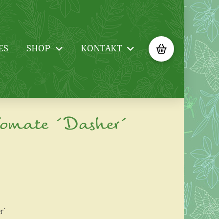
ES
SHOP
KONTAKT
omate ´Dasher´
r´