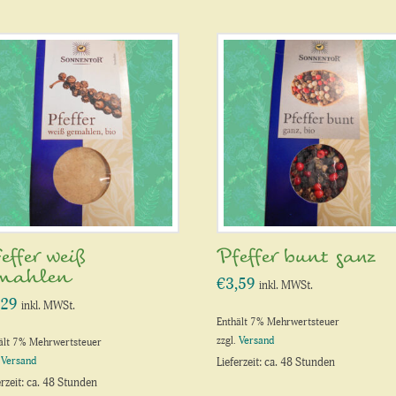
effer weiß
Pfeffer bunt ganz
emahlen
€
3,59
inkl. MWSt.
,29
inkl. MWSt.
Enthält 7% Mehrwertsteuer
zzgl.
Versand
ält 7% Mehrwertsteuer
.
Versand
Lieferzeit: ca. 48 Stunden
erzeit: ca. 48 Stunden