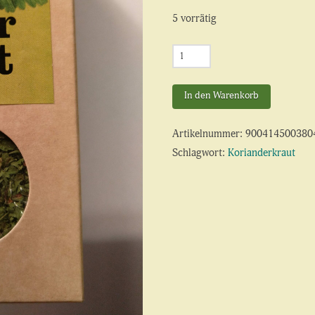
5 vorrätig
Korianderkraut
Menge
In den Warenkorb
Artikelnummer:
900414500380
Schlagwort:
Korianderkraut