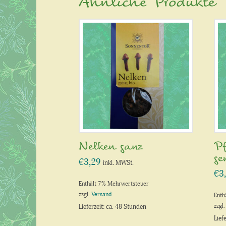
Ähnliche Produkte
Nelken ganz
Pf
g
€
3,29
inkl. MWSt.
€
3
Enthält 7% Mehrwertsteuer
zzgl.
Versand
Enth
zzgl
Lieferzeit: ca. 48 Stunden
Lief