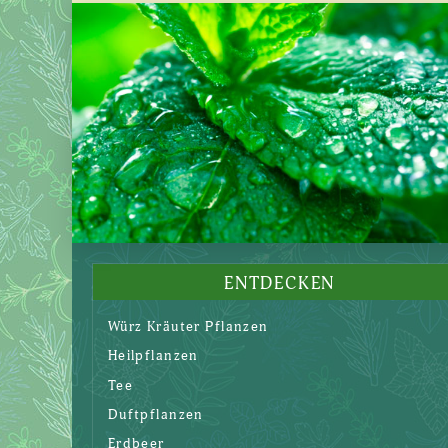
Produkt
weist
mehrere
Varianten
auf.
Die
Optionen
können
auf
der
Produktseite
ENTDECKEN
gewählt
Würz Kräuter Pflanzen
werden
Heilpflanzen
Tee
Duftpflanzen
Erdbeer