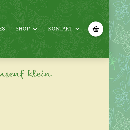
ES
SHOP
KONTAKT
msenf klein