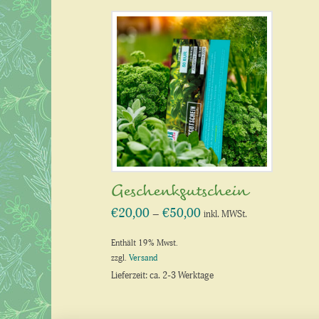
Geschenkgutschein
€
20,00
€
50,00
Preisspanne:
–
inkl. MWSt.
€20,00
bis
€50,00
Enthält 19% Mwst.
zzgl.
Versand
Lieferzeit: ca. 2-3 Werktage
Dieses