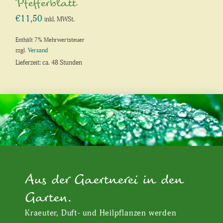
Pfefferblatt
€
11,50
inkl. MWSt.
Enthält 7% Mehrwertsteuer
zzgl.
Versand
Lieferzeit: ca. 48 Stunden
Aus der Gaertnerei in den
Garten.
Kraeuter, Duft- und Heilpflanzen werden