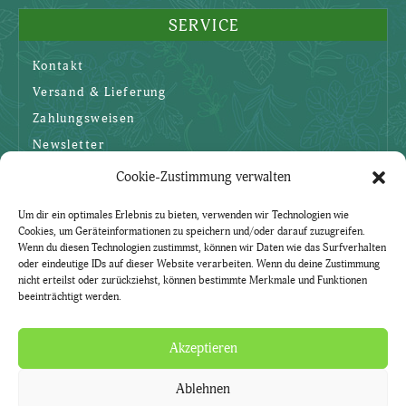
SERVICE
Kontakt
Versand & Lieferung
Zahlungsweisen
Newsletter
Cookie-Zustimmung verwalten
SICHERHEIT
Um dir ein optimales Erlebnis zu bieten, verwenden wir Technologien wie
Cookies, um Geräteinformationen zu speichern und/oder darauf zuzugreifen.
AGBs
Wenn du diesen Technologien zustimmst, können wir Daten wie das Surfverhalten
oder eindeutige IDs auf dieser Website verarbeiten. Wenn du deine Zustimmung
Datenschutzerklärung
nicht erteilst oder zurückziehst, können bestimmte Merkmale und Funktionen
beeinträchtigt werden.
Widerruf
Impressum
Akzeptieren
Ablehnen
Natürlich. Mit Kräutern.