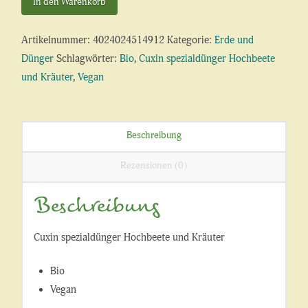
In den Warenkorb
und
Kräuter
Artikelnummer:
4024024514912
Kategorie:
Erde und
Menge
Dünger
Schlagwörter:
Bio
,
Cuxin spezialdünger Hochbeete
und Kräuter
,
Vegan
Beschreibung
Rezensionen (0)
Beschreibung
Cuxin spezialdünger Hochbeete und Kräuter
Bio
Vegan