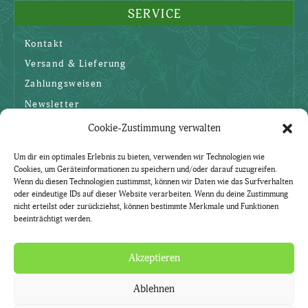
SERVICE
Kontakt
Versand & Lieferung
Zahlungsweisen
Newsletter
Cookie-Zustimmung verwalten
SICHERHEIT
Um dir ein optimales Erlebnis zu bieten, verwenden wir Technologien wie
Cookies, um Geräteinformationen zu speichern und/oder darauf zuzugreifen.
AGBs
Wenn du diesen Technologien zustimmst, können wir Daten wie das Surfverhalten
oder eindeutige IDs auf dieser Website verarbeiten. Wenn du deine Zustimmung
Datenschutzerklärung
nicht erteilst oder zurückziehst, können bestimmte Merkmale und Funktionen
beeinträchtigt werden.
Widerruf
Impressum
Akzeptieren
Ablehnen
Natürlich. Mit Kräutern.