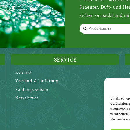
Kraeuter, Duft- und He
sicher verpackt und mi
Submit
Search
SERVICE
Kontakt
Versand & Lieferung
Zahlungsweisen
Newsletter
Um dir ein op
Geräteinform
zustimmst, kö
verarbeiten. 
Merkmale und