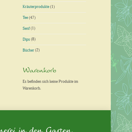
Kräuterprodukte
(1)
Tee
(47)
Senf
(1)
Dips
(8)
Bücher
(2)
Warenkorb
Es befinden sich keine Produkte im
Warenkorb.
nerei in den Garten.