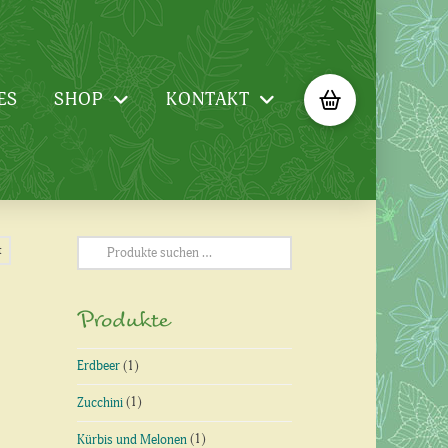
ES
SHOP
KONTAKT
Suchen
t
nach:
Produkte
Erdbeer
(1)
Zucchini
(1)
Kürbis und Melonen
(1)