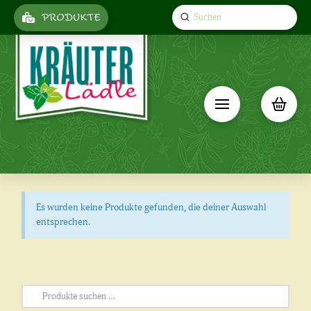
Submit
PRODUKTE
Search
Es wurden keine Produkte gefunden, die deiner Auswahl
entsprechen.
Suchen
nach: