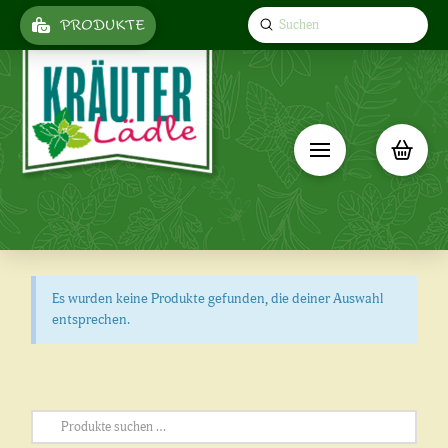
Submit
PRODUKTE
Search
Es wurden keine Produkte gefunden, die deiner Auswahl
entsprechen.
Suchen
nach: