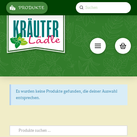
Submit
PRODUKTE
Search
Es wurden keine Produkte gefunden, die deiner Auswahl
entsprechen.
Suchen
nach: