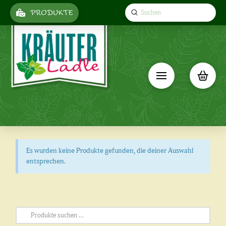
Submit
PRODUKTE
Search
Es wurden keine Produkte gefunden, die deiner Auswahl
entsprechen.
Suchen
nach: