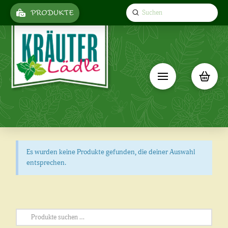
Submit
PRODUKTE
Search
Es wurden keine Produkte gefunden, die deiner Auswahl
entsprechen.
Suchen
nach: