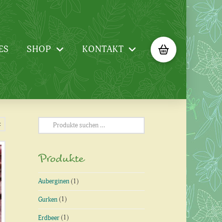
ES
SHOP
KONTAKT
Suchen
t
nach:
Produkte
Auberginen
(1)
Gurken
(1)
Erdbeer
(1)