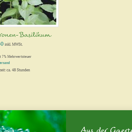
tronen-Basilikum
50
inkl. MWSt.
lt 7% Mehrwertsteuer
ersand
zeit: ca. 48 Stunden
Aus der Gaert