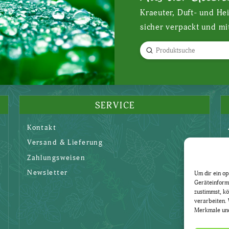
Kraeuter, Duft- und He
sicher verpackt und mi
Submit
Search
SERVICE
Kontakt
Versand & Lieferung
Zahlungsweisen
Newsletter
Um dir ein op
Geräteinform
zustimmst, kö
verarbeiten. 
Merkmale und