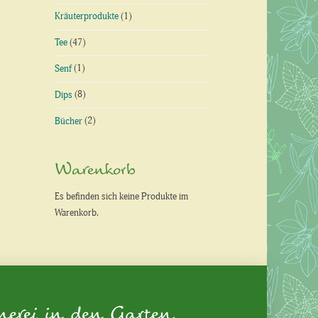
Kräuterprodukte
(1)
Tee
(47)
Senf
(1)
Dips
(8)
Bücher
(2)
Warenkorb
Es befinden sich keine Produkte im
Warenkorb.
nerei in den Garten.