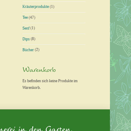
Kräuterprodukte
(1)
Tee
(47)
Senf
(1)
Dips
(8)
Bücher
(2)
Warenkorb
Es befinden sich keine Produkte im
Warenkorb.
nerei in den Garten.