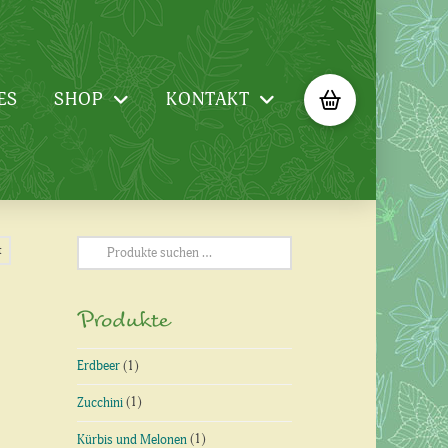
ES
SHOP
KONTAKT
Suchen
t
nach:
Produkte
Erdbeer
(1)
Zucchini
(1)
Kürbis und Melonen
(1)