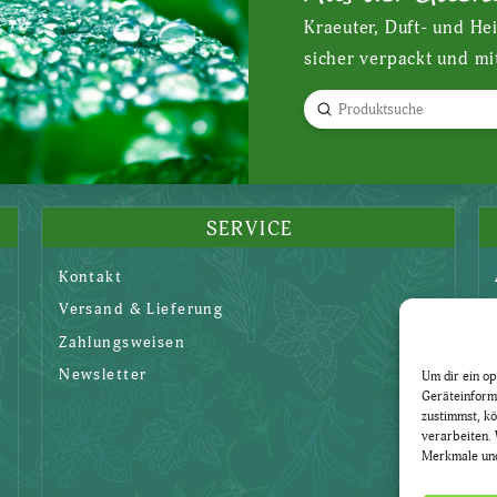
Kraeuter, Duft- und He
sicher verpackt und mi
Submit
Search
SERVICE
Kontakt
Versand & Lieferung
Zahlungsweisen
Newsletter
Um dir ein op
Geräteinform
zustimmst, kö
verarbeiten. 
Merkmale und