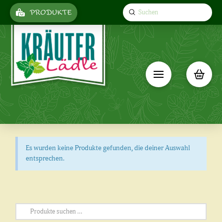
Submit
PRODUKTE
Search
Es wurden keine Produkte gefunden, die deiner Auswahl
entsprechen.
Suchen
nach: