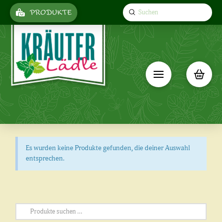
Submit
PRODUKTE
Search
Es wurden keine Produkte gefunden, die deiner Auswahl
entsprechen.
Suchen
nach: