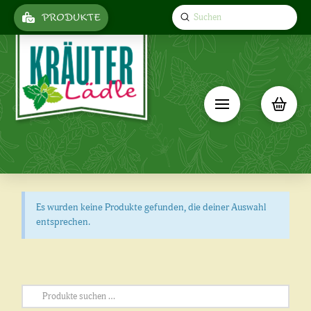
Submit
PRODUKTE
Search
Es wurden keine Produkte gefunden, die deiner Auswahl
entsprechen.
Suchen
nach: