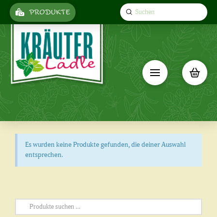
Submit
PRODUKTE
Search
Es wurden keine Produkte gefunden, die deiner Auswahl
entsprechen.
Suchen
nach: