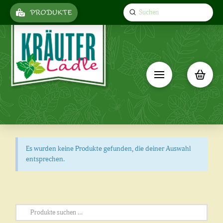
Submit
PRODUKTE
Search
Es wurden keine Produkte gefunden, die deiner Auswahl
entsprechen.
Suchen
nach: