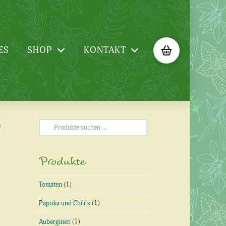
ES
SHOP
KONTAKT
Suchen
t
nach:
Produkte
Tomaten
(1)
Paprika und Chili´s
(1)
Auberginen
(1)