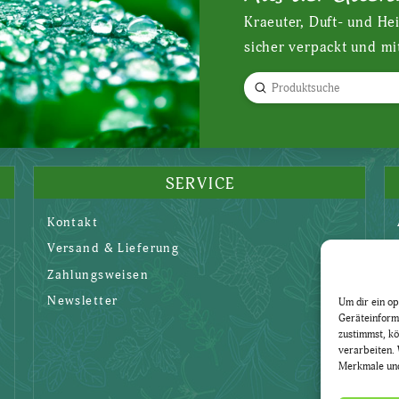
Kraeuter, Duft- und He
sicher verpackt und mi
Submit
Search
SERVICE
Kontakt
Versand & Lieferung
Zahlungsweisen
Newsletter
Um dir ein op
Geräteinform
zustimmst, kö
verarbeiten. 
Merkmale und