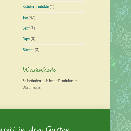
Kräuterprodukte
(1)
Tee
(47)
Senf
(1)
Dips
(8)
Bücher
(2)
Warenkorb
Es befinden sich keine Produkte im
Warenkorb.
nerei in den Garten.