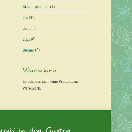
Kräuterprodukte
(1)
Tee
(47)
Senf
(1)
Dips
(8)
Bücher
(2)
Warenkorb
Es befinden sich keine Produkte im
Warenkorb.
nerei in den Garten.