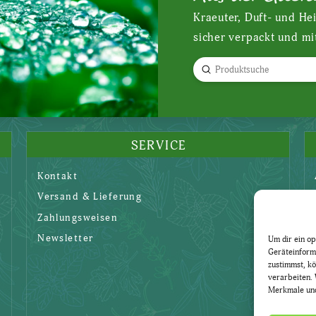
Kraeuter, Duft- und He
sicher verpackt und mi
Submit
Search
SERVICE
Kontakt
Versand & Lieferung
Zahlungsweisen
Newsletter
Um dir ein op
Geräteinform
zustimmst, kö
verarbeiten. 
Merkmale und