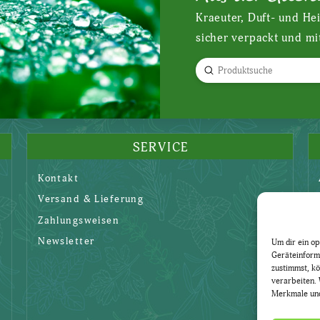
Kraeuter, Duft- und He
sicher verpackt und mi
Submit
Search
SERVICE
Kontakt
Versand & Lieferung
Zahlungsweisen
Newsletter
Um dir ein op
Geräteinform
zustimmst, kö
verarbeiten. 
Merkmale und