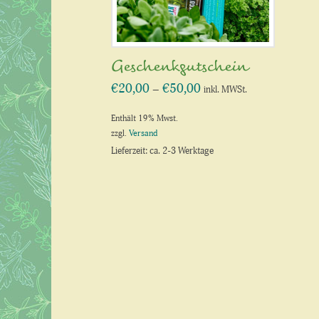
Geschenkgutschein
€
20,00
€
50,00
Preisspanne:
–
inkl. MWSt.
€20,00
bis
€50,00
Enthält 19% Mwst.
zzgl.
Versand
Lieferzeit: ca. 2-3 Werktage
Dieses
Produkt
weist
mehrere
Varianten
auf.
Die
Optionen