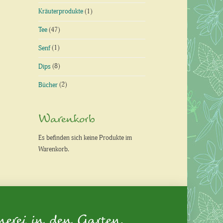
Kräuterprodukte
(1)
Tee
(47)
Senf
(1)
Dips
(8)
Bücher
(2)
Warenkorb
Es befinden sich keine Produkte im
Warenkorb.
nerei in den Garten.