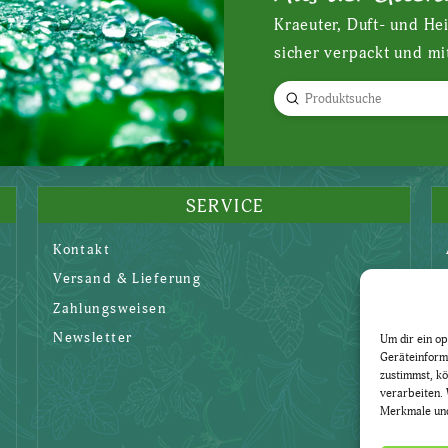
Kraeuter, Duft- und He
sicher verpackt und mi
Submit
Search
SERVICE
Kontakt
Versand & Lieferung
Zahlungsweisen
Newsletter
Um dir ein op
Geräteinform
zustimmst, kö
verarbeiten. 
Merkmale und