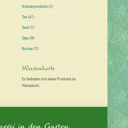
Kräuterprodukte
(1)
Tee
(47)
Senf
(1)
Dips
(8)
Bücher
(2)
Warenkorb
Es befinden sich keine Produkte im
Warenkorb.
nerei in den Garten.