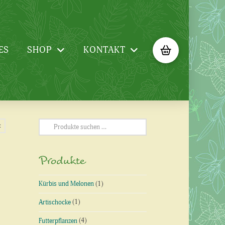
ES
SHOP
KONTAKT
Suchen
t
nach:
Produkte
Kürbis und Melonen
(1)
Artischocke
(1)
Futterpflanzen
(4)