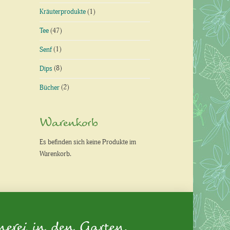
Kräuterprodukte
(1)
Tee
(47)
Senf
(1)
Dips
(8)
Bücher
(2)
Warenkorb
Es befinden sich keine Produkte im
Warenkorb.
nerei in den Garten.