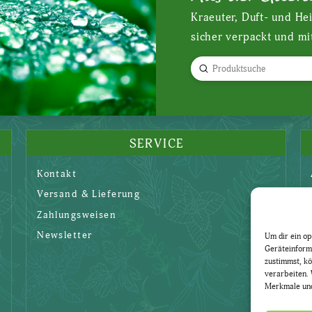
Kraeuter, Duft- und He
sicher verpackt und mi
Submit
Search
SERVICE
Kontakt
Versand & Lieferung
Zahlungsweisen
Newsletter
Um dir ein op
Geräteinform
zustimmst, kö
verarbeiten. 
Merkmale und