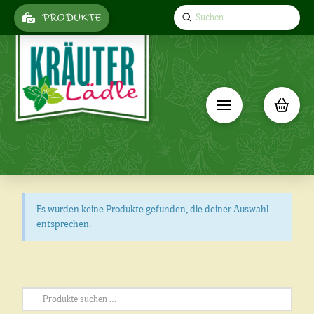
Submit
PRODUKTE
Search
Es wurden keine Produkte gefunden, die deiner Auswahl
entsprechen.
Suchen
nach: