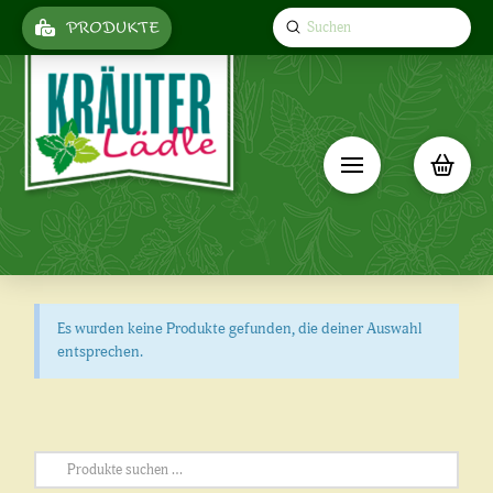
Submit
PRODUKTE
Search
Es wurden keine Produkte gefunden, die deiner Auswahl
entsprechen.
Suchen
nach: