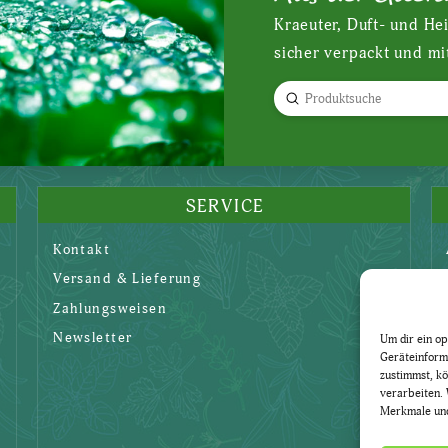
Kraeuter, Duft- und He
sicher verpackt und mi
Submit
Search
SERVICE
Kontakt
Versand & Lieferung
Zahlungsweisen
Newsletter
Um dir ein op
Geräteinform
zustimmst, kö
verarbeiten. 
Merkmale und