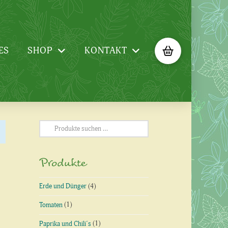
ES
SHOP
KONTAKT
Suchen
nach:
Produkte
Erde und Dünger
(4)
Tomaten
(1)
Paprika und Chili´s
(1)