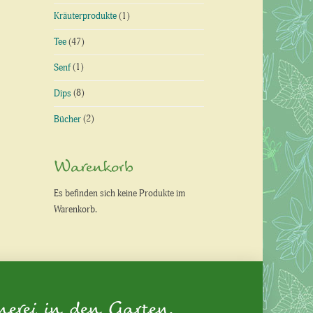
Kräuterprodukte
(1)
Tee
(47)
Senf
(1)
Dips
(8)
Bücher
(2)
Warenkorb
Es befinden sich keine Produkte im
Warenkorb.
nerei in den Garten.